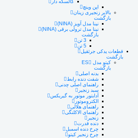
کالسکه دار
اپن وینچ
بالابر زنجیری زینان
بازگشت
نینا مدل آویز (NINA)
نینا مدل ترولی برقی (NINA)
بازگشت
3 تن
5 تن
قطعات یدکی جرثقیل
بازگشت
کیتو مدل ES
بازگشت
بدنه اصلی
شفت دنده رابط
راهنمای اصلی چدنی
سبد زنجیر
آدابتور موتور به گیربکس
الکتروموتور
راهنمای هلالی
راهنمای الاکلنگی
زنجیر
دنده قدرت
چرخ دنده اسمبل
چرخ زنجیر کیتو