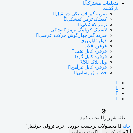
متعلقات مشترک
بازگشت
ضربه گیر لاستیکی جرثقیل
کفشک ترمز کفشکی
ترمز کفشکی
لاستیک کوپلینگ ترمز کفشکی
ضربه گیر چهارگوش حرکت عرضی
کولر تابلو برق
قرقره قلاب
قرقره کابل تخت
قرقره کابل گرد
ویل بلاک RS
قرقره کابل تیرآهن
خط برق رسانی
لطفا شهر را انتخاب کنید
خانه
محصولات برچسب خورده “خرید ترولی جرثقیل”
فیلتر کردن
مرتب سازی