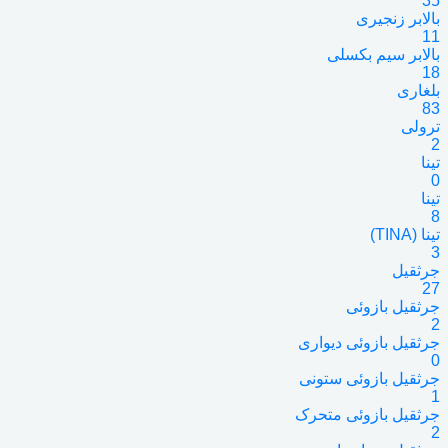
35
بالابر زنجیری
11
بالابر سیم بکسلی
18
بلغاری
83
ترولی
2
تینا
0
تینا
8
تینا (TINA)
3
جرثقیل
27
جرثقیل بازوئی
2
جرثقیل بازوئی دیواری
0
جرثقیل بازوئی ستونی
1
جرثقیل بازوئی متحرک
2