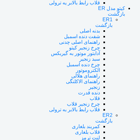
قلاب رابط بالابر یه ترولی
کیتو مدل ER
بازگشت
ER1
بازگشت
بدنه اصلی
شفت دنده اسمبل
راهنمای اصلی چدنی
چرخ زنجیر کیتو
آدابتور موتور به گیربکس
سبد زنجیر
چرخ دنده اسمبل
الکتروموتور
راهنمای هلالی
راهنمای الاکلنگی
زنجیر
دنده قدرت
قلاب
چرخ زنجیر قلاب
قلاب رابط بالابر به ترولی
ER2
بازگشت
کمربند بلغاری
قلاب بلغاری
لنت ترمز