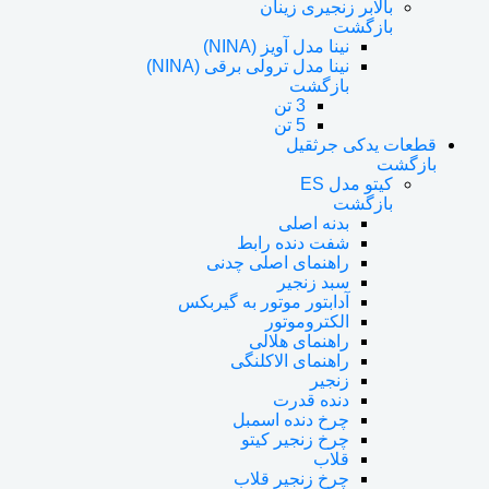
بالابر زنجیری زینان
بازگشت
نینا مدل آویز (NINA)
نینا مدل ترولی برقی (NINA)
بازگشت
3 تن
5 تن
قطعات یدکی جرثقیل
بازگشت
کیتو مدل ES
بازگشت
بدنه اصلی
شفت دنده رابط
راهنمای اصلی چدنی
سبد زنجیر
آدابتور موتور به گیربکس
الکتروموتور
راهنمای هلالی
راهنمای الاکلنگی
زنجیر
دنده قدرت
چرخ دنده اسمبل
چرخ زنجیر کیتو
قلاب
چرخ زنجیر قلاب