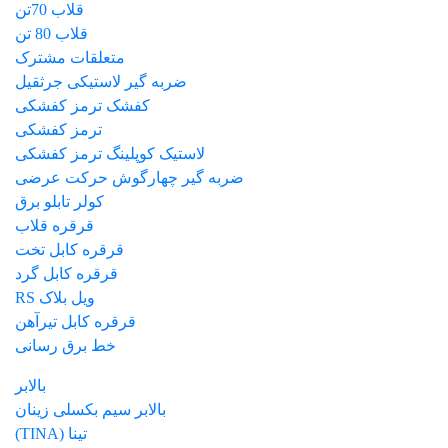
قلاب 70تن
قلاب 80 تن
متعلقات مشترک
ضربه گیر لاستیکی جرثقیل
کفشک ترمز کفشکی
ترمز کفشکی
لاستیک کوپلینگ ترمز کفشکی
ضربه گیر چهارگوش حرکت عرضی
کولر تابلو برق
قرقره قلاب
قرقره کابل تخت
قرقره کابل گرد
ویل بلاک RS
قرقره کابل تیرآهن
خط برق رسانی
بالابر
بالابر سیم بکسلی زینان
تینا (TINA)