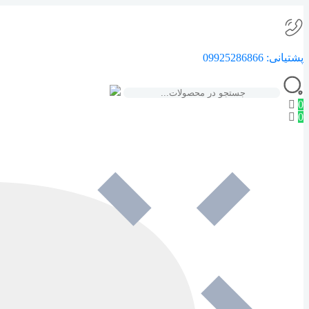
پشتیانی:
09925286866
0
0