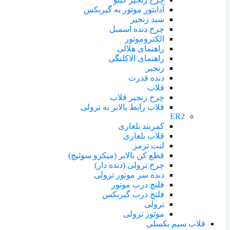
آدابتور موتور به گیربکس
سبد زنجیر
چرخ دنده اسمبل
الکتروموتور
راهنمای هلالی
راهنمای الاکلنگی
زنجیر
دنده قدرت
قلاب
چرخ زنجیر قلاب
قلاب رابط بالابر به ترولی
ER2
کمربند بلغاری
قلاب بلغاری
لنت ترمز
قطع کن بالابر (میکرو سوئیچ)
چرخ ترولی (دنده دار)
دنده سر موتور ترولی
فلنچ درب موتور
فلنچ درب گیربکس
ترولی
موتور ترولی
قلاب سیم بکسلی