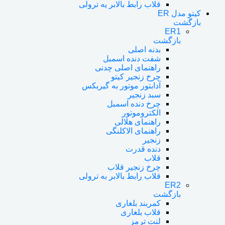
قلاب رابط بالابر یه ترولی
کیتو مدل ER
بازگشت
ER1
بازگشت
بدنه اصلی
شفت دنده اسمبل
راهنمای اصلی چدنی
چرخ زنجیر کیتو
آدابتور موتور به گیربکس
سبد زنجیر
چرخ دنده اسمبل
الکتروموتور
راهنمای هلالی
راهنمای الاکلنگی
زنجیر
دنده قدرت
قلاب
چرخ زنجیر قلاب
قلاب رابط بالابر به ترولی
ER2
بازگشت
کمربند بلغاری
قلاب بلغاری
لنت ترمز