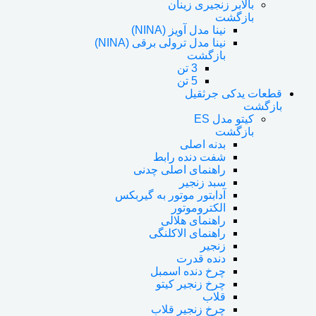
بالابر زنجیری زینان
بازگشت
نینا مدل آویز (NINA)
نینا مدل ترولی برقی (NINA)
بازگشت
3 تن
5 تن
قطعات یدکی جرثقیل
بازگشت
کیتو مدل ES
بازگشت
بدنه اصلی
شفت دنده رابط
راهنمای اصلی چدنی
سبد زنجیر
آدابتور موتور به گیربکس
الکتروموتور
راهنمای هلالی
راهنمای الاکلنگی
زنجیر
دنده قدرت
چرخ دنده اسمبل
چرخ زنجیر کیتو
قلاب
چرخ زنجیر قلاب