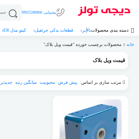
پشتیانی:
09925286866
دسته بندی محصولات
بالابر
قطعات یدکی جرثقیل
کیتو مدل ER
خانه
محصولات برچسب خورده “قیمت ویل بلاک”
قیمت ویل بلاک
مرتب سازی بر اساس:
پیش فرض
محبوبیت
میانگین رتبه
جدیدتر