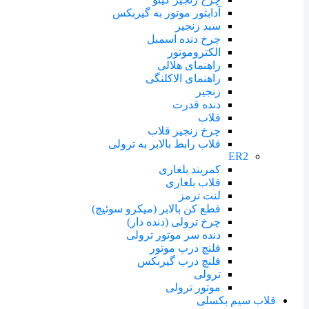
آدابتور موتور به گیربکس
سبد زنجیر
چرخ دنده اسمبل
الکتروموتور
راهنمای هلالی
راهنمای الاکلنگی
زنجیر
دنده قدرت
قلاب
چرخ زنجیر قلاب
قلاب رابط بالابر به ترولی
ER2
کمربند بلغاری
قلاب بلغاری
لنت ترمز
قطع کن بالابر (میکرو سوئیچ)
چرخ ترولی (دنده دار)
دنده سر موتور ترولی
فلنچ درب موتور
فلنچ درب گیربکس
ترولی
موتور ترولی
قلاب سیم بکسلی