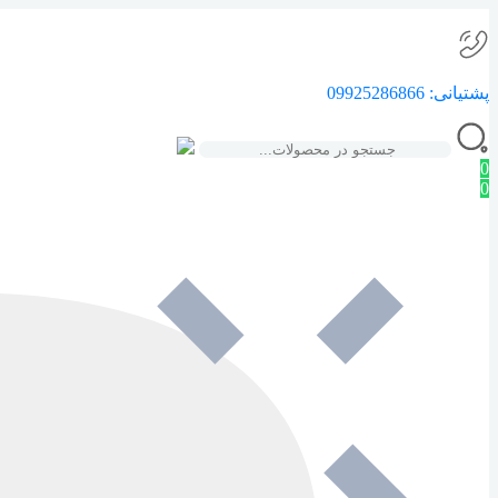
پشتیانی:
09925286866
0
0