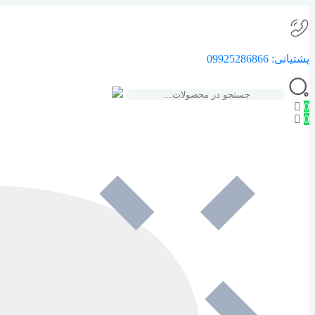
پشتیانی:
09925286866
0
0