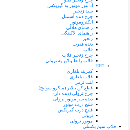
آدابتور موتور به گیربکس
سبد زنجیر
چرخ دنده اسمبل
الکتروموتور
راهنمای هلالی
راهنمای الاکلنگی
زنجیر
دنده قدرت
قلاب
چرخ زنجیر قلاب
قلاب رابط بالابر به ترولی
ER2
کمربند بلغاری
قلاب بلغاری
لنت ترمز
قطع کن بالابر (میکرو سوئیچ)
چرخ ترولی (دنده دار)
دنده سر موتور ترولی
فلنچ درب موتور
فلنچ درب گیربکس
ترولی
موتور ترولی
قلاب سیم بکسلی