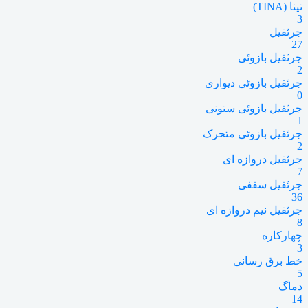
تینا (TINA)
3
جرثقیل
27
جرثقیل بازوئی
2
جرثقیل بازوئی دیواری
0
جرثقیل بازوئی ستونی
1
جرثقیل بازوئی متحرک
2
جرثقیل دروازه ای
7
جرثقیل سقفی
36
جرثقیل نیم دروازه ای
8
چهارکاره
3
خط برق رسانی
5
دماگ
14