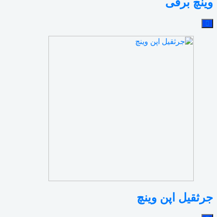
وینچ برقی
جرثقیل اپن وینچ