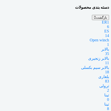
دسته بندی محصولات
بازگشت
ER1
6
ES
14
Open winch
1
بالابر
35
بالابر زنجیری
11
بالابر سیم بکسلی
18
بلغاری
83
ترولی
2
تینا
0
تینا
8