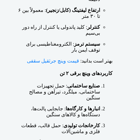
ارتفاع لیفتینگ (کابل/زنجیر)
: معمولاً بین ۶
تا ۳۰ متر
کنترلر
: کلید پاندولی یا کنترل از راه دور
بی‌سیم
سیستم ترمز
: الکترومغناطیسی برای
توقف ایمن بار
بهتر است بدانید:
قیمت وینچ جرثقیل سقفی
کاربردهای وینچ برقی ۲ تن
صنایع ساختمانی
: حمل تجهیزات
ساختمانی، میلگرد، تیرآهن و مصالح
سنگین
انبارها و کارگاه‌ها
: جابجایی پالت‌ها،
دستگاه‌ها و کالاهای سنگین
کارخانجات تولیدی
: حمل قالب، قطعات
فلزی و ماشین‌آلات