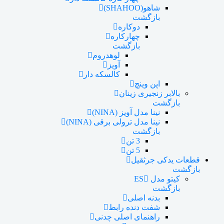
شاهو(SHAHOO)
بازگشت
دوکاره
چهارکاره
بازگشت
لوهدروم
آویز
کالسکه دار
اپن وینچ
بالابر زنجیری زینان
بازگشت
نینا مدل آویز (NINA)
نینا مدل ترولی برقی (NINA)
بازگشت
3 تن
5 تن
قطعات یدکی جرثقیل
بازگشت
کیتو مدل ES
بازگشت
بدنه اصلی
شفت دنده رابط
راهنمای اصلی چدنی