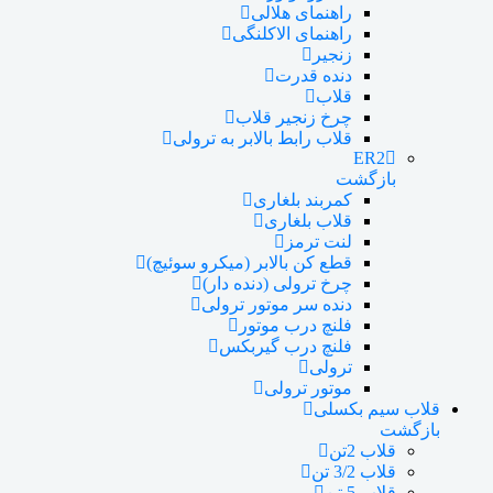
راهنمای هلالی
راهنمای الاکلنگی
زنجیر
دنده قدرت
قلاب
چرخ زنجیر قلاب
قلاب رابط بالابر به ترولی
ER2
بازگشت
کمربند بلغاری
قلاب بلغاری
لنت ترمز
قطع کن بالابر (میکرو سوئیچ)
چرخ ترولی (دنده دار)
دنده سر موتور ترولی
فلنچ درب موتور
فلنچ درب گیربکس
ترولی
موتور ترولی
قلاب سیم بکسلی
بازگشت
قلاب 2تن
قلاب 3/2 تن
قلاب 5 تن