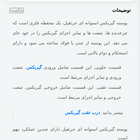
بهتر است بدانید:
لاستیک انتهای گیربکس
توضیحات
بازگشت
در اینجا برخی از ویژگی های مهم پوسته گیربکس استوانه ای جرثقیل آورده شده
پوسته گیربکس استوانه ای جرثقیل، یک محفظه فلزی است که
است:
چرخدنده ها، شفت ها و سایر اجزای گیربکس را در خود جای
جنس:
معمولاً از چدن یا فولاد ساخته می شود.
چدن استحکام و دوام بالایی دارد،
می دهد.
این پوسته از چدن یا فولاد ساخته می شود و دارای
اما فولاد وزن کمتری دارد.
استحکام و دوام بالایی است.
طراحی:
باید دارای طراحی مناسبی باشد تا بتواند اجزای گیربکس را به طور ایمن
در خود جای دهد و از آنها در برابر آسیب محافظت کند.
قسمت جلویی:
این قسمت شامل ورودی
گیربکس
، شفت
آب بندی:
این قطعه
جرثقیل
باید به طور کامل آب بندی شود تا از ورود گرد و غبار
ورودی و سایر اجزای مرتبط است.
و آلودگی به داخل گیربکس جلوگیری شود.
قسمت عقبی:
این قسمت شامل خروجی گیربکس، شفت
این قطعه
جرثقیل سقفی
یک قطعه مهم از تجهیزات جرثقیل است که نقش
خروجی و سایر اجزای مرتبط است.
مهمی در عملکرد ایمن و کارآمد جرثقیل دارد.
بیشتر بدانید:
گیربکس
بیشتر بدانید:
درب عقب گیربکس
‫0/5
‫(0 نظر)
پوسته گیربکس استوانه ای جرثقیل دارای چندین عملکرد مهم
‫0/5
‫(0 نظر)
است: