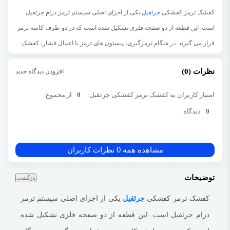
کفشک ترمز کفشکی
جرثقیل
یکی از اجزای اصلی سیستم ترمز درام جرثقیل
است. این قطعه از دو صفحه فلزی تشکیل شده است که در دو طرف کاسه ترمز
قرار می گیرند. در هنگام ترمزگیری، پیستون های ترمز با اعمال فشار، کفشک
ها را به کاسه ترمز می چسبانند و باعث ایجاد اصطکاک می شوند. این اصطکاک
نظرات (0)
افزودن دیدگاه جدید
باعث کاهش سرعت و توقف جرثقیل می شود.
صفحه لنت:
این صفحه از مواد سایشی مانند آمورف یا سیمان کربن ساخته شده
امتیاز کاربران به کفشک ترمز کفشکی جرثقیل:
0
از مجموع
است. مواد سایشی با ایجاد اصطکاک با کاسه ترمز، باعث کاهش سرعت جرثقیل
0
دیدگاه
می شوند.
صفحه پشتیبان:
این صفحه از فولاد یا آلیاژهای دیگر ساخته شده است و وظیفه
مشاهده همه 0 نظرات کاربران
نگه داشتن صفحه لنت را بر عهده دارد.
کفشک ترمز کفشکی جرثقیل معمولاً از جنس فلزاتی مانند فولاد، آلومینیوم یا
توضیحات
بازگشت
برنج ساخته می شود.
این فلزات مقاومت بالایی در برابر سایش و خوردگی دارند.
کفشک ترمز کفشکی جرثقیل یک قطعه مصرفی است و باید به طور منظم
کفشک ترمز کفشکی
جرثقیل
یکی از اجزای اصلی سیستم ترمز
تعویض شود.
عمر مفید کفشک ترمز کفشکی جرثقیل به عوامل مختلفی مانند نوع
درام جرثقیل است. این قطعه از دو صفحه فلزی تشکیل شده
جرثقیل، شرایط کارکرد و نحوه نگهداری بستگی دارد.
به طور کلی، توصیه می