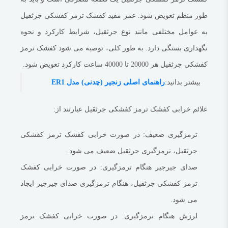
جرثقیل را روی جک قرار دهید و چرخ مورد نظر را باز کنید.
طور منظم تعویض شود.
عمر مفید کفشک ترمز کفشکی جرثقیل
کاسه ترمز را از چرخ جدا کنید.
به عوامل مختلفی مانند نوع جرثقیل، شرایط کارکرد و نحوه
کفشک ترمز کفشکی فرسوده را جدا کنید.
نگهداری بستگی دارد.
به طور کلی، توصیه می شود کفشک ترمز
کفشک ترمز کفشکی جدید را نصب کنید.
کفشکی جرثقیل هر 20000 تا 40000 ساعت کارکرد تعویض شود.
کاسه ترمز را روی چرخ نصب کنید.
چرخ را ببندید.
بیشتر بدانید:
راهنمای اصلی زنجیر (چدنی) مدل ER1
توجه داشته باشید که تعویض کفشک ترمز کفشکی جرثقیل باید توسط یک مکانیک
علائم خرابی کفشک ترمز کفشکی جرثقیل عبارتند از:
ماهر انجام شود.
بیشتر بدانید:
درب لنت
ترمزگیری ضعیف:
در صورت خرابی کفشک ترمز کفشکی
تفاوت کفشک ترمز کفشکی جرثقیل با کفشک ترمز کفشکی خودرو
جرثقیل، ترمزگیری جرثقیل ضعیف می شود.
کفشک ترمز کفشکی
جرثقیل سقفی
از نظر ساختار و عملکرد شبیه به کفشک
صدای جیرجیر هنگام ترمزگیری:
در صورت خرابی کفشک
ترمز کفشکی خودرو است.
با این حال، تفاوت های کلیدی بین این دو قطعه وجود
ترمز کفشکی جرثقیل، هنگام ترمزگیری صدای جیرجیر ایجاد
دارد.
می شود.
اندازه:
کفشک ترمز کفشکی جرثقیل معمولاً از کفشک ترمز کفشکی خودرو
لرزش هنگام ترمزگیری:
در صورت خرابی کفشک ترمز
بزرگتر است.
این به دلیل وزن و بار بیشتری است که جرثقیل حمل می کند.