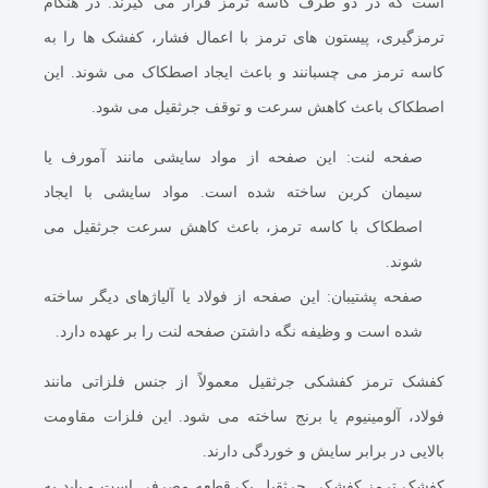
است که در دو طرف کاسه ترمز قرار می گیرند. در هنگام
شود کفشک ترمز کفشکی جرثقیل هر 20000 تا 40000 ساعت کارکرد تعویض
ترمزگیری، پیستون های ترمز با اعمال فشار، کفشک ها را به
شود.
کاسه ترمز می چسبانند و باعث ایجاد اصطکاک می شوند. این
بیشتر بدانید:
راهنمای اصلی زنجیر (چدنی) مدل ER1
اصطکاک باعث کاهش سرعت و توقف جرثقیل می شود.
علائم خرابی کفشک ترمز کفشکی جرثقیل عبارتند از:
صفحه لنت:
این صفحه از مواد سایشی مانند آمورف یا
ترمزگیری ضعیف:
در صورت خرابی کفشک ترمز کفشکی جرثقیل، ترمزگیری
سیمان کربن ساخته شده است. مواد سایشی با ایجاد
جرثقیل ضعیف می شود.
اصطکاک با کاسه ترمز، باعث کاهش سرعت جرثقیل می
صدای جیرجیر هنگام ترمزگیری:
در صورت خرابی کفشک ترمز کفشکی جرثقیل،
شوند.
هنگام ترمزگیری صدای جیرجیر ایجاد می شود.
لرزش هنگام ترمزگیری:
در صورت خرابی کفشک ترمز کفشکی جرثقیل، هنگام
صفحه پشتیبان:
این صفحه از فولاد یا آلیاژهای دیگر ساخته
ترمزگیری جرثقیل دچار لرزش می شود.
شده است و وظیفه نگه داشتن صفحه لنت را بر عهده دارد.
در صورت مشاهده هر یک از این علائم، باید کفشک ترمز کفشکی جرثقیل را
کفشک ترمز کفشکی جرثقیل معمولاً از جنس فلزاتی مانند
تعویض کرد.
فولاد، آلومینیوم یا برنج ساخته می شود.
این فلزات مقاومت
بیشتر بدانید:
قرقره جرثقیل
بالایی در برابر سایش و خوردگی دارند.
برای تعویض کفشک ترمز کفشکی جرثقیل، باید مراحل زیر را طی کرد:
کفشک ترمز کفشکی جرثقیل یک قطعه مصرفی است و باید به