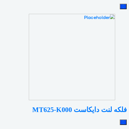
فلکه لنت دایکاست MT625-K000