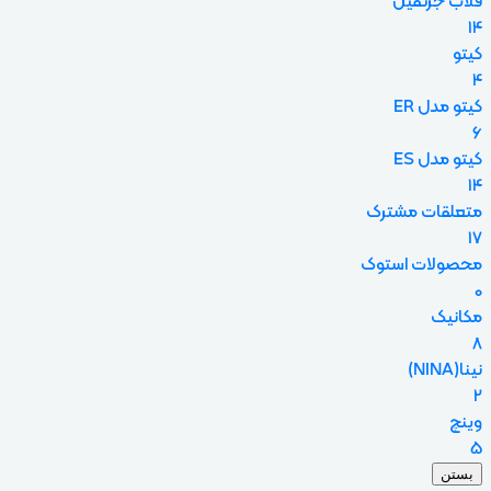
قلاب جرثقیل
14
کیتو
4
کیتو مدل ER
6
کیتو مدل ES
14
متعلقات مشترک
17
محصولات استوک
0
مکانیک
8
نینا(NINA)
2
وینچ
5
بستن