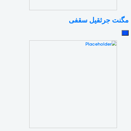
مگنت جرثقیل سقفی