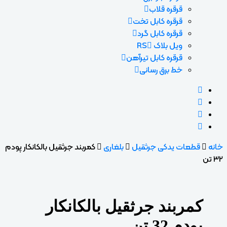
قرقره قلاب
قرقره کابل تخت
قرقره کابل گرد
ویل بلاک RS
قرقره کابل تیرآهن
خط برق رسانی
خانه
قطعات یدکی جرثقیل
بلغاری
کمربند جرثقیل بالکانکار پودم
32 تن
کمربند جرثقیل بالکانکار
پودم 32 تن