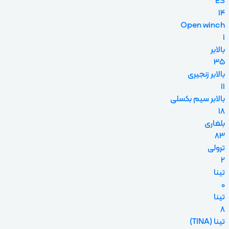
ES
14
Open winch
1
بالابر
35
بالابر زنجیری
11
بالابر سیم بکسلی
18
بلغاری
83
ترولی
2
تینا
0
تینا
8
تینا (TINA)