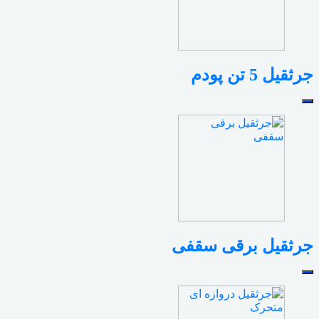
جرثقیل 5 تن پودم
جرثقیل برقی سقفی