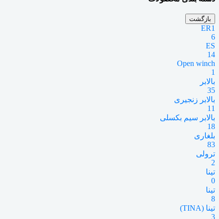
بازگشت
ER1
6
ES
14
Open winch
1
بالابر
35
بالابر زنجیری
11
بالابر سیم بکسلی
18
بلغاری
83
ترولی
2
تینا
0
تینا
8
تینا (TINA)
3