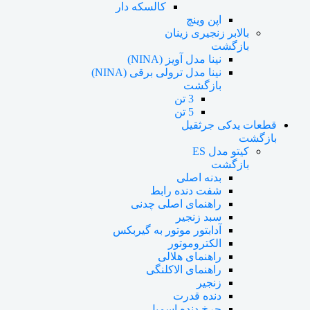
کالسکه دار
اپن وینچ
بالابر زنجیری زینان
بازگشت
نینا مدل آویز (NINA)
نینا مدل ترولی برقی (NINA)
بازگشت
3 تن
5 تن
قطعات یدکی جرثقیل
بازگشت
کیتو مدل ES
بازگشت
بدنه اصلی
شفت دنده رابط
راهنمای اصلی چدنی
سبد زنجیر
آدابتور موتور به گیربکس
الکتروموتور
راهنمای هلالی
راهنمای الاکلنگی
زنجیر
دنده قدرت
چرخ دنده اسمبل