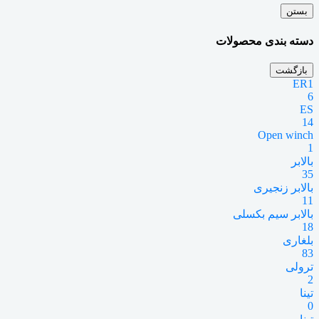
بستن
دسته بندی محصولات
بازگشت
ER1
6
ES
14
Open winch
1
بالابر
35
بالابر زنجیری
11
بالابر سیم بکسلی
18
بلغاری
83
ترولی
2
تینا
0