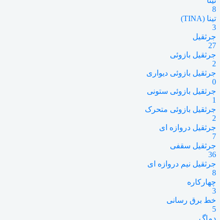
تینا
8
تینا (TINA)
3
جرثقیل
27
جرثقیل بازوئی
2
جرثقیل بازوئی دیواری
0
جرثقیل بازوئی ستونی
1
جرثقیل بازوئی متحرک
2
جرثقیل دروازه ای
7
جرثقیل سقفی
36
جرثقیل نیم دروازه ای
8
چهارکاره
3
خط برق رسانی
5
دماگ