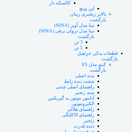
کالسکه دار
اپن وینچ
بالابر زنجیری زینان
بازگشت
نینا مدل آویز (NINA)
نینا مدل ترولی برقی (NINA)
بازگشت
3 تن
5 تن
قطعات یدکی جرثقیل
بازگشت
کیتو مدل ES
بازگشت
بدنه اصلی
شفت دنده رابط
راهنمای اصلی چدنی
سبد زنجیر
آدابتور موتور به گیربکس
الکتروموتور
راهنمای هلالی
راهنمای الاکلنگی
زنجیر
دنده قدرت
چرخ دنده اسمبل