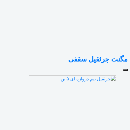
مگنت جرثقیل سقفی