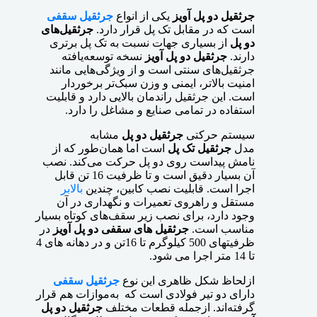
جرثقیل دو پل آویز
یکی از انواع
جرثقیل سقفی
است که در مقابل تک پل قرار دارد.
جرثقیل‌های
دو پل
از بسیاری جهات نسبت به تک پل برتری
دارند.
جرثقیل دو پل آویز
نسخه توسعه‌یافته
جرثقیل‌های سنتی است و از ویژگی‌هایی مانند
امنیت بالاتر، ایمنی و وزن سبک‌تر برخوردار
است. این جرثقیل راندمان بالایی دارد و قابلیت
استفاده در تمامی صنایع و مشاغل را دارد.
سیستم حرکتی
جرثقیل دو پل
مشابه
مدل
جرثقیل تک پل
است اما همان‌طور که از
نامش پیداست روی دو پل حرکت می‌کند. نصب
آن بسیار دقیق است و تا ظرفیت 16 تن قابل
اجرا است. قابلیت نصب کابین، چندین
بالابر
مستقل و راهروی تعمیرات و نگهداری در آن
وجود دارد، برای نصب زیر سقف‌های کوتاه بسیار
مناسب است.
جرثقیل های سقفی دو پل آویز
در
ظرفیتهای 500 کیلوگرم تا 16تن و در دهانه های 4
تا 14 متر اجرا می شود.
ازلحاظ شکل ظاهری این نوع
جرثقیل سقفی
دارای دو تیر فولادی است که به‌موازات هم قرار
گرفته‌اند. ازجمله قطعات مختلف
جرثقیل دو پل