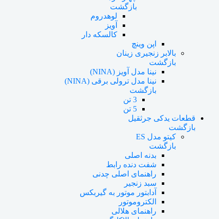
بازگشت
لوهدروم
آویز
کالسکه دار
اپن وینچ
بالابر زنجیری زینان
بازگشت
نینا مدل آویز (NINA)
نینا مدل ترولی برقی (NINA)
بازگشت
3 تن
5 تن
قطعات یدکی جرثقیل
بازگشت
کیتو مدل ES
بازگشت
بدنه اصلی
شفت دنده رابط
راهنمای اصلی چدنی
سبد زنجیر
آدابتور موتور به گیربکس
الکتروموتور
راهنمای هلالی