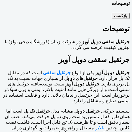
توضیحات
بازگشت
توضیحات
جرثقیل سقفی دو پل آویز
در شرکت زینان (فروشگاه دیجی تولز) با
بهترین کیفیت عرضه می گردد.
جرثقیل سقفی دوپل آویز
جرثقیل دو پل آویز
یکی از انواع
جرثقیل سقفی
است که در مقابل
تک پل قرار دارد.
جرثقیل‌های دو پل
از بسیاری جهات نسبت به تک
پل برتری دارند.
جرثقیل دو پل آویز
نسخه توسعه‌یافته جرثقیل‌های
سنتی است و از ویژگی‌هایی مانند امنیت بالاتر، ایمنی و وزن سبک‌تر
برخوردار است. این جرثقیل راندمان بالایی دارد و قابلیت استفاده در
تمامی صنایع و مشاغل را دارد.
سیستم حرکتی
جرثقیل دو پل
مشابه مدل
جرثقیل تک پل
است اما
همان‌طور که از نامش پیداست روی دو پل حرکت می‌کند. نصب آن
بسیار دقیق است و تا ظرفیت 16 تن قابل اجرا است. قابلیت نصب
کابین، چندین
بالابر
مستقل و راهروی تعمیرات و نگهداری در آن