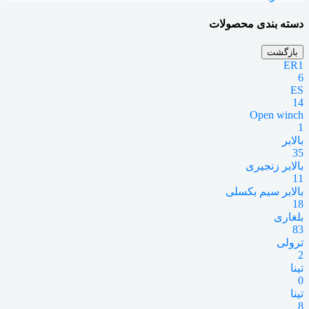
دسته بندی محصولات
بازگشت
ER1
6
ES
14
Open winch
1
بالابر
35
بالابر زنجیری
11
بالابر سیم بکسلی
18
بلغاری
83
ترولی
2
تینا
0
تینا
8