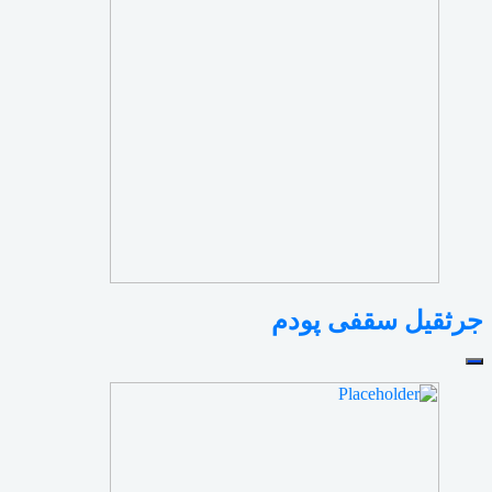
جرثقیل سقفی پودم