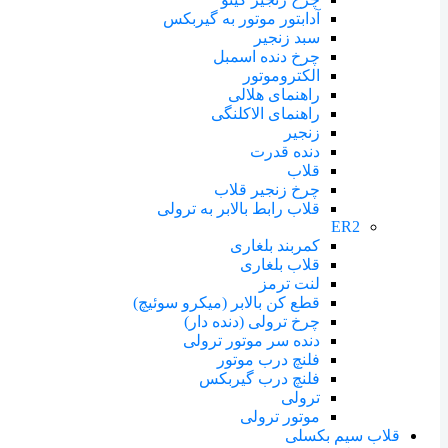
آدابتور موتور به گیربکس
سبد زنجیر
چرخ دنده اسمبل
الکتروموتور
راهنمای هلالی
راهنمای الاکلنگی
زنجیر
دنده قدرت
قلاب
چرخ زنجیر قلاب
قلاب رابط بالابر به ترولی
ER2
کمربند بلغاری
قلاب بلغاری
لنت ترمز
قطع کن بالابر (میکرو سوئیچ)
چرخ ترولی (دنده دار)
دنده سر موتور ترولی
فلنچ درب موتور
فلنچ درب گیربکس
ترولی
موتور ترولی
قلاب سیم بکسلی