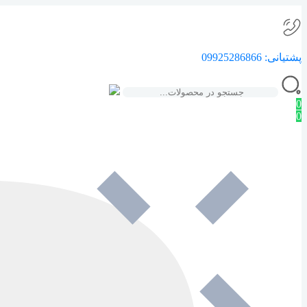
پشتیانی:
09925286866
0
0