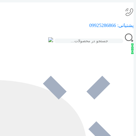
پشتیانی:
09925286866
0
0