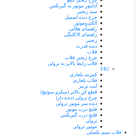
آدابتور موتور به گیربکس
سبد زنجیر
چرخ دنده اسمبل
الکتروموتور
راهنمای هلالی
راهنمای الاکلنگی
زنجیر
دنده قدرت
قلاب
چرخ زنجیر قلاب
قلاب رابط بالابر به ترولی
ER2
کمربند بلغاری
قلاب بلغاری
لنت ترمز
قطع کن بالابر (میکرو سوئیچ)
چرخ ترولی (دنده دار)
دنده سر موتور ترولی
فلنچ درب موتور
فلنچ درب گیربکس
ترولی
موتور ترولی
قلاب سیم بکسلی