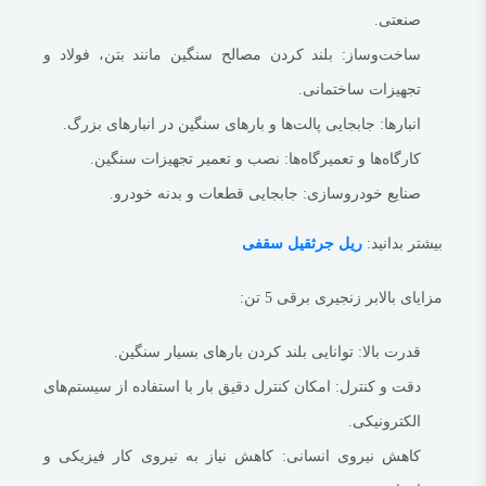
هنگام خرید یا استفاده از این نوع بالابر، به موارد زیر توجه کنید:
صنعتی.
برند و کیفیت
: انتخاب برندهای معتبر با گواهی‌های ایمنی.
ساخت‌وساز
: بلند کردن مصالح سنگین مانند بتن، فولاد و
نوع برق مصرفی
: مطابقت با سیستم برق موجود (معمولاً سه‌فاز).
تجهیزات ساختمانی.
گارانتی و خدمات پس از فروش
: اطمینان از پشتیبانی فنی و خدمات مناسب.
انبارها
: جابجایی پالت‌ها و بارهای سنگین در انبارهای بزرگ.
قابلیت‌های اضافی
: مانند کنترل از راه دور، سیستم‌های ضد نوسان و سرعت‌های
کارگاه‌ها و تعمیرگاه‌ها
: نصب و تعمیر تجهیزات سنگین.
قابل تنظیم.
صنایع خودروسازی
: جابجایی قطعات و بدنه خودرو.
بالابر زنجیری برقی
به‌عنوان یکی از ابزارهای ضروری در صنایع سنگین شناخته
می‌شوند و استفاده از آنها می‌تواند به بهبود کارایی و ایمنی فرآیندهای کاری کمک
بیشتر بدانید:
ریل جرثقیل سقفی
کند.
بهتر است بدانید:
وینچ زنجیری
مزایای بالابر زنجیری برقی 5 تن:
‫0/5
‫(0 نظر)
قدرت بالا
: توانایی بلند کردن بارهای بسیار سنگین.
‫0/5
‫(0 نظر)
دقت و کنترل
: امکان کنترل دقیق بار با استفاده از سیستم‌های
الکترونیکی.
کاهش نیروی انسانی
: کاهش نیاز به نیروی کار فیزیکی و