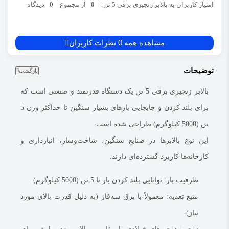
امتیاز کاربران به بالابر زنجیری برقی 5 تن:
0
از مجموع
0
دیدگاه
منبع تغذیه
: معمولاً با برق سه‌فاز (به دلیل قدرت بالای مورد نیاز).
زنجیر
: زنجیرهای فولادی با مقاومت بالا و ضد سایش برای تحمل بارهای سنگین.
مشاهده همه 0 نظرات کاربران
کنترل
: مجهز به سیستم کنترل از راه دور یا پنل کنترل دستی برای عملیات دقیق.
سرعت
: سرعت بلند کردن و پایین آوردن بار قابل تنظیم است.
توضیحات
بازگشت
امنیت
: دارای سیستم ترمز ایمنی، قفل مکانیکی و محافظ اضافه‌بار.
قابلیت نصب
بالابر زنجیری برقی 5 تن
: قابل نصب بر روی جرثقیل سقفی، ستون‌های ثابت یا پایه‌های
یک دستگاه قدرتمند و صنعتی است که
متحرک.
برای بلند کردن و جابجایی بارهای بسیار سنگین تا حداکثر وزن 5
بیشتر بدانید:
قرقره قلاب
تن (5000 کیلوگرم) طراحی شده است.
کاربردهای بالابر زنجیری برقی 5 تن:
این نوع بالابرها در صنایع سنگین، ساخت‌وساز، انبارداری و
صنایع سنگین
: جابجایی ماشین‌آلات، قطعات بزرگ و تجهیزات صنعتی.
کارخانه‌ها کاربرد گسترده‌ای دارند.
ساخت‌وساز
: بلند کردن مصالح سنگین مانند بتن، فولاد و تجهیزات ساختمانی.
ظرفیت بار
: توانایی بلند کردن بار تا 5 تن (5000 کیلوگرم).
انبارها
: جابجایی پالت‌ها و بارهای سنگین در انبارهای بزرگ.
منبع تغذیه
: معمولاً با برق سه‌فاز (به دلیل قدرت بالای مورد
کارگاه‌ها و تعمیرگاه‌ها
: نصب و تعمیر تجهیزات سنگین.
نیاز).
صنایع خودروسازی
: جابجایی قطعات و بدنه خودرو.