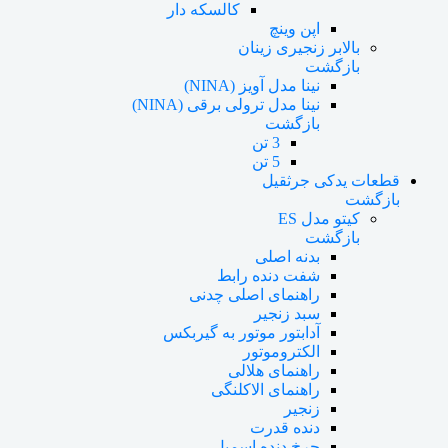
کالسکه دار
اپن وینچ
بالابر زنجیری زینان
بازگشت
نینا مدل آویز (NINA)
نینا مدل ترولی برقی (NINA)
بازگشت
3 تن
5 تن
قطعات یدکی جرثقیل
بازگشت
کیتو مدل ES
بازگشت
بدنه اصلی
شفت دنده رابط
راهنمای اصلی چدنی
سبد زنجیر
آدابتور موتور به گیربکس
الکتروموتور
راهنمای هلالی
راهنمای الاکلنگی
زنجیر
دنده قدرت
چرخ دنده اسمبل