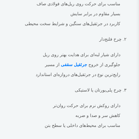
کارخانجات سیمان و پتروشیمی
مناسب برای حرکت روی ریل‌های فولادی صاف
پروژه‌های عمرانی سنگین
بسیار مقاوم در برابر سایش
بیشتر بدانید:
جرثقیل نیم دروازه ای 2 تن
کاربرد در جرثقیل‌های سنگین و شرایط سخت محیطی
ویژگی‌های فنی مهم در انتخاب چرخ
هنگام انتخاب چرخ مناسب برای جرثقیل دروازه‌ای، توجه به پارامترهای زیر بسیار
۲. چرخ فلنج‌دار
مهم است:
دارای شیار لبه‌ای برای هدایت بهتر روی ریل
ویژگی
توضیح
جلوگیری از خروج
جرثقیل سقفی
از مسیر
ظرفیت
باید متناسب با ظرفیت جرثقیل باشد (مثلاً ۵ تن، ۱۰ تن، ۲۰ تن و
رایج‌ترین نوع در جرثقیل‌های دروازه‌ای استاندارد
باربری
بیشتر)
قطر چرخ
هرچه قطر بیشتر باشد، حرکت روان‌تر خواهد بود
۳. چرخ پلی‌یورتان یا لاستیکی
جنس
فولاد سخت‌کاری شده، چدن یا پلی‌یورتان
دارای روکش نرم برای حرکت روان‌تر
نوع بلبرینگ
بلبرینگ غلطشی، مخروطی یا کروی بسته به طراحی
کاهش سر و صدا و ضربه
قابلیت نصب
پیچ‌شونده، جوشی یا پرسی
مناسب برای محیط‌های داخلی یا سطح بتن
استاندارد
DIN، ISO، JIS و غیره
ساخت