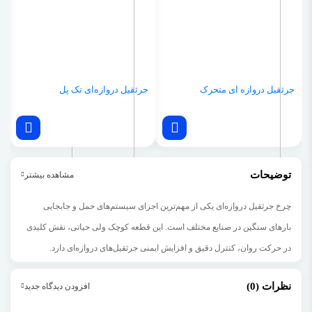
جرثقیل دروازه ای متحرک
جرثقیل دروازه‌ای تک پل
پ
و
توضیحات
مشاهده بیشتر
چرخ جرثقیل دروازه‌ای
یکی از مهم‌ترین اجزای سیستم‌های حمل و جابجایی
بارهای سنگین در صنایع مختلف است. این قطعه کوچک ولی حیاتی، نقش کلیدی
در حرکت روان، کنترل دقیق و افزایش ایمنی جرثقیل‌های دروازه‌ای دارد.
در این مقاله از وب‌سایت ای ابزار، به بررسی کامل
انواع چرخ جرثقیل دروازه‌ای
،
نظرات (0)
افزودن دیدگاه جدید
کاربردها، نحوه نگهداری، ویژگی‌های فنی و راهنمای خرید آن می‌پردازیم.
جرثقیل‌ دروازه‌ای
(Gantry Cranes) یکی از پرکاربردترین انواع جرثقیل در صنایع