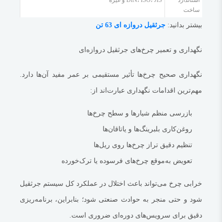
استاندارد
DIN، ISO، JIS و غیره
ساخت
چرخ‌های موتور‌دار:
بالای ۱۰ میلیون تومان
بیشتر بدانید:
جرثقیل دروازه ای 63 تن
چرخ‌های سفارشی یا وارداتی:
بسته به مشخصات فنی
برای استعلام قیمت دقیق و دریافت مشاوره تخصصی، می‌توانید با بخش فروش
نگهداری و تعمیر چرخ‌های جرثقیل دروازه‌ای
ای ابزار تماس بگیرید.
چرا از ای ابزار خرید کنیم؟
نگهداری صحیح چرخ‌ها تأثیر مستقیمی بر عمر مفید آن‌ها دارد.
مشاوره تخصصی رایگان
مهم‌ترین اقدامات نگهداری عبارت‌اند از:
فروش انواع چرخ جرثقیل برندهای معتبر
بازرسی منظم شیارها و سطح چرخ‌ها
تضمین کیفیت و اصالت کالا
روغن‌کاری بلبرینگ‌ها و یاتاقان‌ها
ارسال سریع به سراسر ایران
تنظیم دقیق تراز چرخ‌ها روی ریل‌ها
خدمات پس از فروش و پشتیبانی فنی
تعویض به‌موقع چرخ‌های فرسوده یا ترک‌خورده
نتیجه‌گیری
چرخ جرثقیل دروازه‌ای
قلب حرکت این ماشین صنعتی مهم است. انتخاب صحیح،
خرابی چرخ می‌تواند باعث اختلال در عملکرد کل سیستم جرثقیل
نگهداری مناسب و استفاده از چرخ‌های باکیفیت، تضمین‌کننده عملکرد روان،
شود و حتی منجر به حوادث صنعتی شود؛ بنابراین، برنامه‌ریزی
ایمن و طولانی‌مدت جرثقیل سقفی در پروژه‌های صنعتی است. اگر به‌دنبال خرید،
دقیق برای سرویس‌های دوره‌ای ضروری است.
مشاوره یا تعمیر چرخ جرثقیل هستید، ای ابزار آماده ارائه خدمات تخصصی به