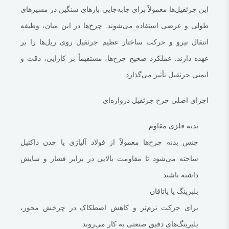
خوردگی و سایش هستند.
این جرثقیل‌ها معمولاً برای جابه‌جایی بارهای سنگین در مسیرهای
شیار
ریل جرثقیل سقفی
(Flange)
طولی و عرضی استفاده می‌شوند. چرخ‌ها در این میان، وظیفه
شیارهای مخصوصی در لبه چرخ طراحی می‌شوند تا چرخ در مسیر ریل‌ها حرکت
انتقال نیرو و حرکت ساختار عظیم جرثقیل روی ریل‌ها را بر
کرده و از انحراف جلوگیری کند.
عهده دارند. عملکرد صحیح چرخ‌ها، مستقیماً بر کارایی، دقت و
بهتر است بدانید:
دنده سرموتور ترولی بلغاری
ایمنی جرثقیل تأثیر می‌گذارد.
انواع چرخ جرثقیل دروازه‌ای
بسته به نوع طراحی
جرثقیل سقفی
و شرایط کاری، چرخ‌ها در مدل‌ها و ابعاد
اجزای اصلی چرخ جرثقیل دروازه‌ای
مختلفی تولید می‌شوند:
۱. چرخ فولادی ساده
بدنه فلزی مقاوم
مناسب برای حرکت روی ریل‌های فولادی صاف
جنس بدنه چرخ‌ها معمولاً از فولاد آلیاژی یا چدن داکتیل
بسیار مقاوم در برابر سایش
ساخته می‌شود تا مقاومت بالایی در برابر فشار و سایش
کاربرد در جرثقیل‌های سنگین و شرایط سخت محیطی
داشته باشند.
۲. چرخ فلنج‌دار
بلبرینگ یا یاتاقان
دارای شیار لبه‌ای برای هدایت بهتر روی ریل
برای حرکت نرم‌تر و کاهش اصطکاک در چرخش محور،
جلوگیری از خروج
جرثقیل سقفی
از مسیر
بلبرینگ‌های دقیق صنعتی به کار می‌روند.