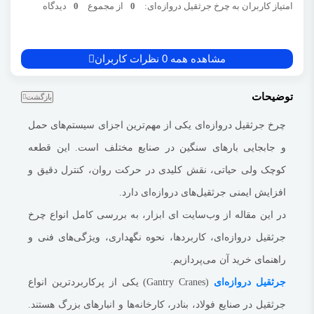
امتیاز کاربران به چرخ جرثقیل دروازه‌ای:
0
از مجموع
0
دیدگاه
فولاد، بنادر، کارخانه‌ها و انبارهای بزرگ هستند. این جرثقیل‌ها معمولاً برای
جابه‌جایی بارهای سنگین در مسیرهای طولی و عرضی استفاده می‌شوند. چرخ‌ها
مشاهده همه 0 نظرات کاربران
در این میان، وظیفه انتقال نیرو و حرکت ساختار عظیم جرثقیل روی ریل‌ها را بر
عهده دارند. عملکرد صحیح چرخ‌ها، مستقیماً بر کارایی، دقت و ایمنی جرثقیل
توضیحات
بازگشت
تأثیر می‌گذارد.
چرخ جرثقیل دروازه‌ای
اجزای اصلی چرخ جرثقیل دروازه‌ای
یکی از مهم‌ترین اجزای سیستم‌های حمل
بدنه فلزی مقاوم
و جابجایی بارهای سنگین در صنایع مختلف است. این قطعه
جنس بدنه چرخ‌ها معمولاً از فولاد آلیاژی یا چدن داکتیل ساخته می‌شود تا مقاومت
کوچک ولی حیاتی، نقش کلیدی در حرکت روان، کنترل دقیق و
بالایی در برابر فشار و سایش داشته باشند.
افزایش ایمنی جرثقیل‌های دروازه‌ای دارد.
بلبرینگ یا یاتاقان
در این مقاله از وب‌سایت ای ابزار، به بررسی کامل
انواع چرخ
برای حرکت نرم‌تر و کاهش اصطکاک در چرخش محور، بلبرینگ‌های دقیق صنعتی
جرثقیل دروازه‌ای
، کاربردها، نحوه نگهداری، ویژگی‌های فنی و
به کار می‌روند.
راهنمای خرید آن می‌پردازیم.
پوشش ضد سایش
جرثقیل‌ دروازه‌ای
(Gantry Cranes) یکی از پرکاربردترین انواع
سطح خارجی چرخ‌ها معمولاً دارای لایه سخت‌کاری شده یا روکش مقاوم در برابر
جرثقیل در صنایع فولاد، بنادر، کارخانه‌ها و انبارهای بزرگ هستند.