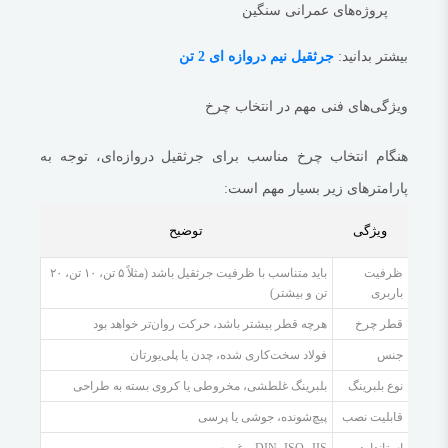
پروژه‌های عمرانی سنگین
کاهش مصرف انرژی موتورهای محرک
ارتقاء ایمنی در کار
بیشتر بدانید:
جرثقیل نیم دروازه ای 2 تن
کاهش هزینه‌های تعمیر و توقف تولید
ویژگی‌های فنی مهم در انتخاب چرخ
نکات مهم در خرید چرخ جرثقیل دروازه‌ای
برای خرید چرخ مناسب، حتماً به نکات زیر توجه کنید:
هنگام انتخاب چرخ مناسب برای جرثقیل دروازه‌ای، توجه به
ظرفیت و نوع جرثقیل خود را بشناسید.
پارامترهای زیر بسیار مهم است:
ابعاد و مشخصات ریل را دقیق بررسی کنید.
ویژگی
توضیح
از برندهای معتبر یا فروشگاه‌های تخصصی مانند ای ابزار خرید کنید.
مدل چرخ فعلی را با دقت بررسی و جایگزین مشابه انتخاب کنید.
ظرفیت
باید متناسب با ظرفیت جرثقیل باشد (مثلاً ۵ تن، ۱۰ تن، ۲۰
باربری
تن و بیشتر)
در صورت نیاز با کارشناسان فنی مشورت کنید.
قطر چرخ
قیمت چرخ جرثقیل دروازه‌ای
هرچه قطر بیشتر باشد، حرکت روان‌تر خواهد بود
قیمت چرخ‌ها بر اساس جنس، ظرفیت، نوع بلبرینگ و برند متفاوت است. به طور
جنس
فولاد سخت‌کاری شده، چدن یا پلی‌یورتان
کلی:
نوع بلبرینگ
بلبرینگ غلطشی، مخروطی یا کروی بسته به طراحی
چرخ فولادی ساده:
از حدود ۱ تا ۳ میلیون تومان
قابلیت نصب
پیچ‌شونده، جوشی یا پرسی
چرخ فلنج‌دار حرفه‌ای:
از ۳ تا ۸ میلیون تومان