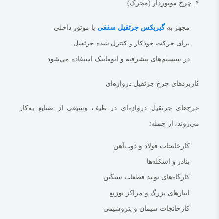
۴. چرخ موتور‌دار (محرک)
بیشتر بدانید:
جرثقیل دروازه ای 63 تن
نگهداری و تعمیر چرخ‌های جرثقیل دروازه‌ای
مجهز به
گیربکس جرثقیل سقفی
یا موتور داخلی
نگهداری صحیح چرخ‌ها تأثیر مستقیمی بر عمر مفید آن‌ها دارد. مهم‌ترین اقدامات
برای حرکت خودکار و کنترل شده جرثقیل
نگهداری عبارت‌اند از:
در سیستم‌های پیشرفته و اتوماتیک استفاده می‌شود
بازرسی منظم شیارها و سطح چرخ‌ها
کاربردهای چرخ جرثقیل دروازه‌ای
روغن‌کاری بلبرینگ‌ها و یاتاقان‌ها
تنظیم دقیق تراز چرخ‌ها روی ریل‌ها
چرخ‌های جرثقیل دروازه‌ای در طیف وسیعی از صنایع به‌کار
تعویض به‌موقع چرخ‌های فرسوده یا ترک‌خورده
می‌روند، از جمله:
خرابی چرخ می‌تواند باعث اختلال در عملکرد کل سیستم جرثقیل شود و حتی
منجر به حوادث صنعتی شود؛ بنابراین، برنامه‌ریزی دقیق برای سرویس‌های
کارخانجات فولاد و ذوب‌آهن
دوره‌ای ضروری است.
بنادر و اسکله‌ها
بیشتر بدانید:
جرثقیل دروازه ای 40 تن
کارگاه‌های تولید قطعات سنگین
مزایای استفاده از چرخ با کیفیت بالا
انبارهای بزرگ و مراکز توزیع
افزایش طول عمر سیستم جرثقیل
کارخانجات سیمان و پتروشیمی
حرکت روان و بی‌صدا