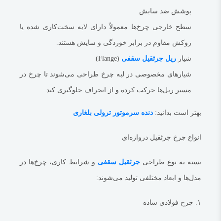
رایج‌ترین نوع در جرثقیل‌های دروازه‌ای استاندارد
پوشش ضد سایش
۳. چرخ پلی‌یورتان یا لاستیکی
سطح خارجی چرخ‌ها معمولاً دارای لایه سخت‌کاری شده یا
دارای روکش نرم برای حرکت روان‌تر
روکش مقاوم در برابر خوردگی و سایش هستند.
کاهش سر و صدا و ضربه
شیار
ریل جرثقیل سقفی
(Flange)
مناسب برای محیط‌های داخلی یا سطح بتن
شیارهای مخصوصی در لبه چرخ طراحی می‌شوند تا چرخ در
۴. چرخ موتور‌دار (محرک)
مجهز به
گیربکس جرثقیل سقفی
یا موتور داخلی
مسیر ریل‌ها حرکت کرده و از انحراف جلوگیری کند.
برای حرکت خودکار و کنترل شده جرثقیل
بهتر است بدانید:
دنده سرموتور ترولی بلغاری
در سیستم‌های پیشرفته و اتوماتیک استفاده می‌شود
کاربردهای چرخ جرثقیل دروازه‌ای
انواع چرخ جرثقیل دروازه‌ای
چرخ‌های جرثقیل دروازه‌ای در طیف وسیعی از صنایع به‌کار می‌روند، از جمله:
بسته به نوع طراحی
جرثقیل سقفی
و شرایط کاری، چرخ‌ها در
کارخانجات فولاد و ذوب‌آهن
مدل‌ها و ابعاد مختلفی تولید می‌شوند:
بنادر و اسکله‌ها
کارگاه‌های تولید قطعات سنگین
۱. چرخ فولادی ساده
انبارهای بزرگ و مراکز توزیع